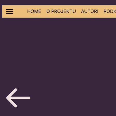
Skip
HOME
O PROJEKTU
AUTORI
PODK
to
content