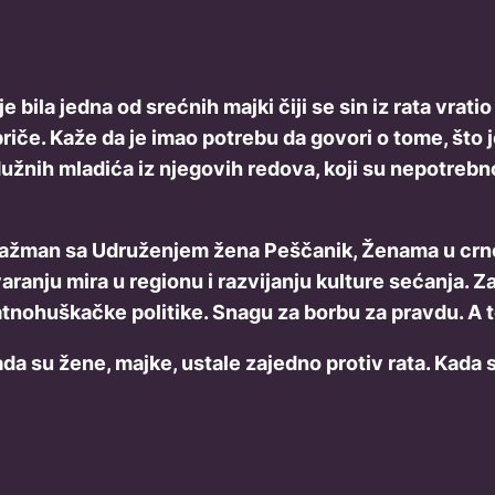
o je bila jedna od srećnih majki čiji se sin iz rata v
riče. Kaže da je imao potrebu da govori o tome, što j
nih mladića iz njegovih redova, koji su nepotrebno i
 angažman sa Udruženjem žena Peščanik, Ženama u cr
ranju mira u regionu i razvijanju kulture sećanja. 
atnohuškačke politike. Snagu za borbu za pravdu. A t
a su žene, majke, ustale zajedno protiv rata. Kada su