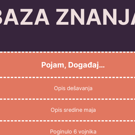
BAZA ZNANJ
Pojam, Događaj…
Opis dešavanja
Opis sredine maja
Poginulo 6 vojnika