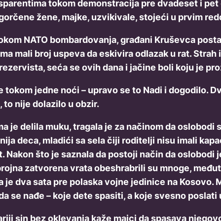
ransparentima tokom demonstracija pre dvadeset i pe
ogorčene žene, majke, uzvikivale, stojeći u prvim r
 tokom NATO bombardovanja, građani Kruševca postaju
ma mali broj uspeva da eskivira odlazak u rat. Strah
zervista, seća se ovih dana i jačine boli koju je pro
tokom jedne noći – upravo se to Nadi i dogodilo. Dv
 to nije dolazilo u obzir.
je delila muku, tragala je za načinom da oslobodi si
a deca, mladići sa sela čiji roditelji nisu imali kapac
. Nakon što je saznala da postoji način da oslobodi
 brojna zatvorena vrata obeshrabrili su mnoge, među
la je dva sata pre polaska vojne jedinice na Kosovo. 
da se nađe – koje dete spasiti, a koje svesno poslati 
riji sin bez oklevanja kaže majci da spasava njegovog