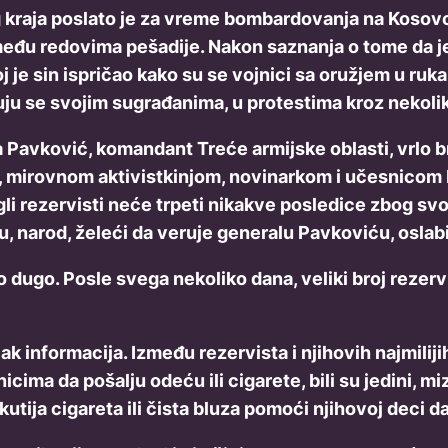
 kraja poslato je za vreme bombardovanja na Kosovo
e među redovima pešadije. Nakon saznanja o tome da j
j je sin ispričao kako su se vojnici sa oružjem u ru
uju se svojim sugrađanima, u protestima kroz nekoli
 Pavković, komandant Treće armijske oblasti, vrlo br
 mirovnom aktivistkinjom, novinarkom i učesnicom M
rezervisti neće trpeti nikakve posledice zbog svojih
u, narod, želeći da veruje generalu Pavkoviću, oslabi
 dugo. Posle svega nekoliko dana, veliki broj rezervi
k informacija. Između rezervista i njihovih najmiliji
ima da pošalju odeću ili cigarete, bili su jedini, mi
utija cigareta ili čista bluza pomoći njihovoj deci d