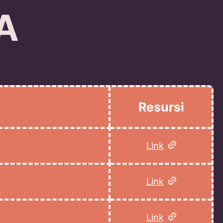
A
Resursi
Link
Link
Link