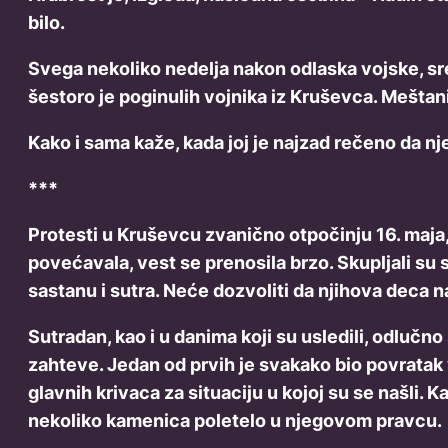
bilo.
Svega nekoliko nedelja nakon odlaska vojske, sr
šestoro je poginulih vojnika iz Kruševca. Meštan
Kako i sama kaže, kada joj je najzad rečeno da nje
***
Protesti u Kruševcu zvanično otpočinju 16. maja
povećavala, vest se prenosila brzo. Skupljali su 
sastanu i sutra. Neće dozvoliti da njihova deca na
Sutradan, kao i u danima koji su usledili, odlučno
zahteve. Jedan od prvih je svakako bio povratak 
glavnih krivaca za situaciju u kojoj su se našli. 
nekoliko kamenica poletelo u njegovom pravcu.