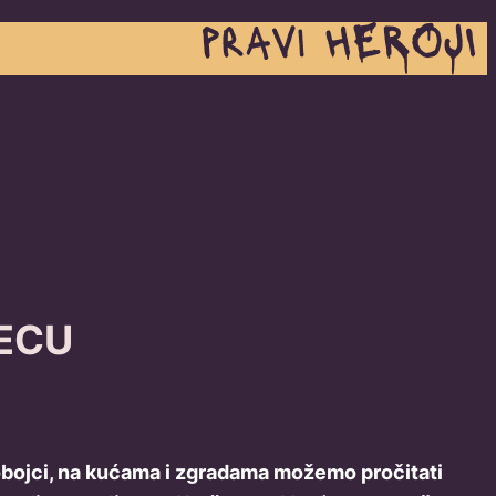
DECU
trobojci, na kućama i zgradama možemo pročitati