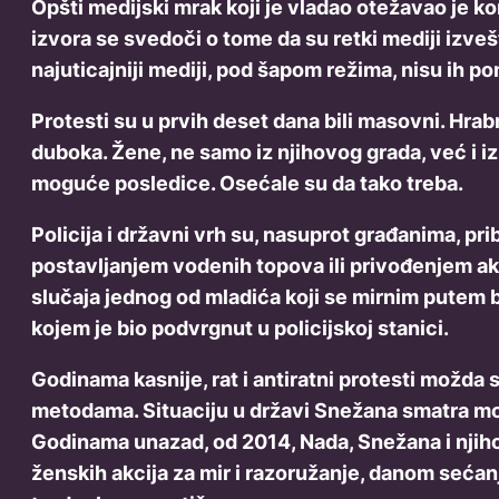
Opšti medijski mrak koji je vladao otežavao je k
izvora se svedoči o tome da su retki mediji izve
najuticajniji mediji, pod šapom režima, nisu ih p
Protesti su u prvih deset dana bili masovni. Hrabr
duboka. Žene, ne samo iz njihovog grada, već i iz 
moguće posledice. Osećale su da tako treba.
Policija i državni vrh su, nasuprot građanima, 
postavljanjem vodenih topova ili privođenjem ak
slučaja jednog od mladića koji se mirnim putem b
kojem je bio podvrgnut u policijskoj stanici.
Godinama kasnije, rat i antiratni protesti možda s
metodama. Situaciju u državi Snežana smatra možd
Godinama unazad, od 2014, Nada, Snežana i njihov
ženskih akcija za mir i razoružanje, danom sećan