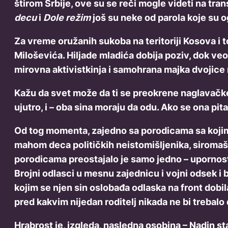
štirom Srbije, ove su se reči mogle videti na t
decu
i
Dole režim
još su neke od parola koje su 
Za vreme oružanih sukoba na teritoriji Kosova i
Miloševića. Hiljade mladića dobija poziv, dok veo
mirovna aktivistkinja i samohrana majka dvojice re
Kažu da svet može da ti se preokrene naglavačke 
ujutro, i – oba sina moraju da odu. Ako se ona pita,
Od tog momenta, zajedno sa porodicama sa kojima 
mahom deca političkih neistomišljenika, siromašnij
porodicama preostajalo je samo jedno – upornost
Brojni odlasci u mesnu zajednicu i vojni odsek i
kojim se njen sin oslobađa odlaska na front dobi
pred kakvim nijedan roditelj nikada ne bi trebalo 
Hrabrost je, izgleda, nasledna osobina – Nadin sta