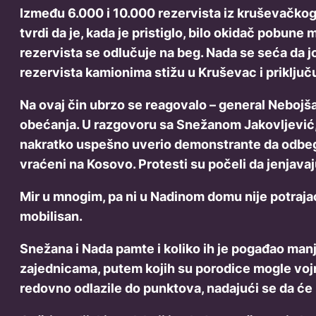
Između 6.000 i 10.000 rezervista iz kruševačkog
tvrdi da je, kada je pristiglo, bilo okidač pobun
rezervista se odlučuje na beg. Nada se seća da jo
rezervista kamionima stižu u Kruševac i priključ
Na ovaj čin ubrzo se reagovalo – general Nebojša
obećanja. U razgovoru sa Snežanom Jakovljević,
nakratko uspešno uverio demonstrante da odbegli 
vraćeni na Kosovo. Protesti su počeli da jenjavaj
Mir u mnogim, pa ni u Nadinom domu nije potrajao
mobilisan.
Snežana i Nada pamte i koliko ih je pogađao manja
zajednicama, putem kojih su porodice mogle vojnic
redovno odlazile do punktova, nadajući se da će k