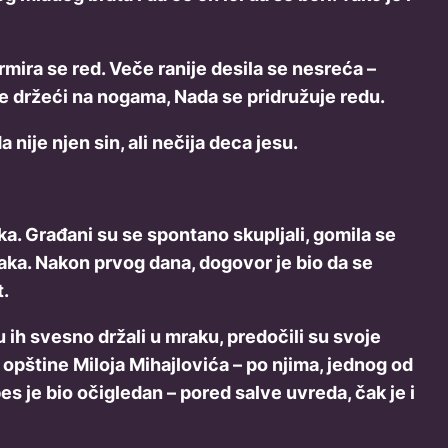
ira se red. Veče ranije desila se nesreća –
se držeći na nogama, Nada se pridružuje redu.
nije njen sin, ali nečija deca jesu.
. Građani su se spontano skupljali, gomila se
naka. Nakon prvog dana, dogovor je bio da se
t.
u ih svesno držali u mraku, predočili su svoje
 opštine Miloja Mihajlovića – po njima, jednog od
es je bio očigledan – pored salve uvreda, čak je i