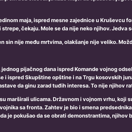
edinom maja, ispred mesne zajednice u Kruševcu form
i strepe, čekaju. Mole se da nije neko njihov. Jedva 
n sin nije među mrtvima, olakšanje nije veliko. Možda 
, jednog pijačnog dana ispred Komande vojnog odseka
se i ispred Skupštine opštine i na Trgu kosovskih ju
stave da ginu zarad tuđih interesa. To nije njihov ra
 su marširali ulicama. Državnom i vojnom vrhu, koji s
vojnika sa fronta. Zahtev je bio i smena predsednika
Kada je pokušao da se obrati demonstrantima, njihov b