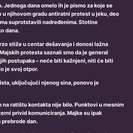
. Jednoga dana omelo ih je pismo za koje se
e u njihovom gradu antiratni protest u jeku, deo
kama suprotstavili nadređenima. Stotine
ko dana.
zo stiže u centar dešavanja i donosi lažna
ajskih protesta saznali smo da je general
 postupaka – neće biti kažnjeni, niti će biti
o je svoj otpor.
sta, uključujući njenog sina, ponovo je
h na ratištu kontakta nije bilo. Punktovi u mesnim
zerni privid komuniciranja. Majke su ipak
a prebrode dan.