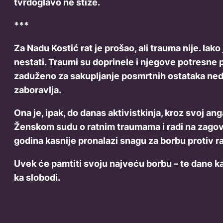
tvrdoglavo ne stiže.
***
Za Nadu Kostić rat je prošao, ali trauma nije. Iak
nestati. Traumi su doprinele i njegove potresne p
zaduženo za sakupljanje posmrtnih ostataka neduž
zaboravlja.
Ona je, ipak, do danas aktivistkinja, kroz svoj
Ženskom sudu o ratnim traumama i radi na zagova
godina kasnije pronalazi snagu za borbu protiv r
Uvek će pamtiti svoju najveću borbu – te dane kad
ka slobodi.