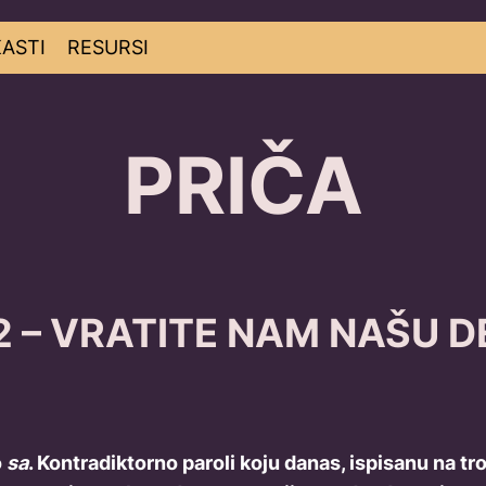
ASTI
RESURSI
PRIČA
2 – VRATITE NAM NAŠU 
o
sa
. Kontradiktorno paroli koju danas, ispisanu na 