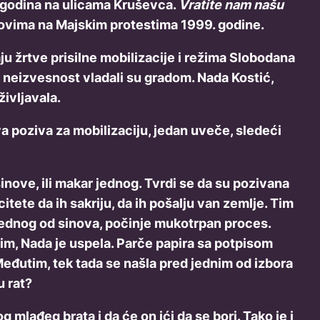
t godina na ulicama Kruševca.
Vratite nam našu
edovima na Majskim protestima 1999. godine.
 žrtve prisilne mobilizacije i režima Slobodana
 i neizvesnost vladali su gradom. Nada Kostić,
življavala.
a poziva za mobilizaciju, jedan uveče, sledeći
nove, ili makar jednog. Tvrdi se da su pozivana
itete da ih sakriju, da ih pošalju van zemlje. Tim
 jednog od sinova, počinje mukotrpan proces.
tim, Nada je uspela. Parče papira sa potpisom
Međutim, tek tada se našla pred jednim od izbora
u rat?
 mlađeg brata i da će on ići da se bori. Tako je i