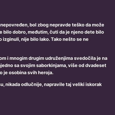
ratio nepovređen, bol zbog nepravde teško da može
e bilo dobro, međutim, čuti da je njeno dete bilo
zginuli, nije bilo lako. Tako nešto se ne
nom i mnogim drugim udruženjima svedočila je na
Zajedno sa svojim saborkinjama, više od dvadeset
o je osobina svih heroja.
, nikada odlučnije, napravile taj veliki iskorak