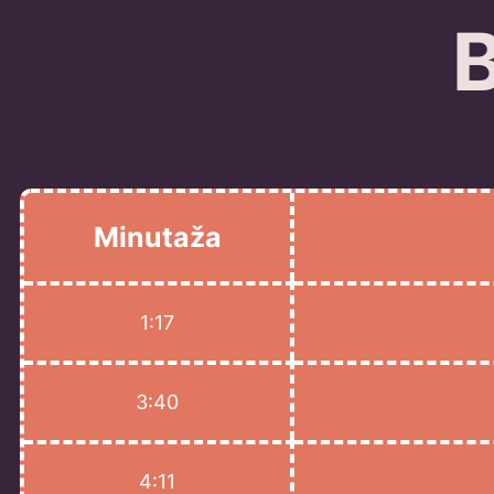
Minutaža
1:17
3:40
4:11