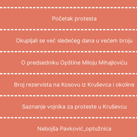
Početak protesta
Okupljali se već sledećeg dana u većem broju
O predsedniku Opštine Miloju Mihajloviću
Broj rezervista na Kosovu iz Kruševca i okoline
Saznanje vojnika za proteste u Kruševcu
Nebojša Pavković_optužnica