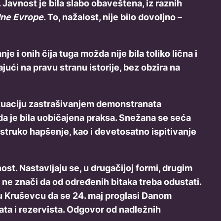
Javnost je bila slabo obaveštena, iz raznih
dne Evrope
. To, nažalost, nije bilo dovoljno –
e i onih čija tuga možda nije bila toliko lična i
ajući na pravu stranu istorije, bez obzira na
situaciju zastrašivanjem demonstranata
da je bila uobičajena praksa. Snežana se seća
ostruko hapšenje, kao i devetosatno ispitivanje
ost. Nastavljaju se, u drugačijoj formi, drugim
ne znači da od određenih bitaka treba odustati.
adu Kruševcu da se 24. maj proglasi Danom
ata i rezervista. Odgovor od nadležnih