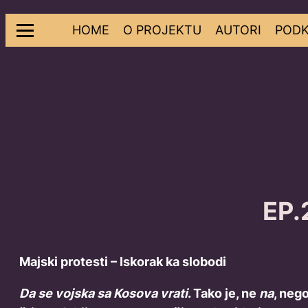
Skip
HOME
O PROJEKTU
AUTORI
PODK
to
content
EP.
Majski protesti – Iskorak ka slobodi
Da se vojska sa Kosova vrati
. Tako je, ne
na
, neg