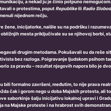
omunikaciju, a nekad ju je činio potpuno nemogućom. 
štavali o protestima, poput
Republike
ili
Radio Slobo
omenuli nijednom rečju.
e žene, inicijatorke, naišle su na podršku i razumevanj
obližnjih mesta priključivale su se njihovoj borbi, st
pribegavali drugim metodama. Pokušavali su da reše 
tivista bez razloga. Poigravanje ljudskom psihom ta
orio za pravdu – rezultat njegovih napora bilo je dv
u bili formalno završeni, međutim, to nije prava realn
a čak i gorom nego u doba Majskih protesta, ali to 
e saborkinje šalju inicijativu lokalnoj upravi i Gr
ja na Majske proteste i na hrabrost svih demonstran