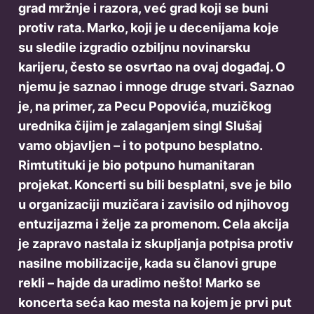
grad mržnje i razora, već grad koji se buni
protiv rata. Marko, koji je u decenijama koje
su sledile izgradio ozbiljnu novinarsku
karijeru, često se osvrtao na ovaj događaj. O
njemu je saznao i mnoge druge stvari. Saznao
je, na primer, za Pecu Popovića, muzičkog
urednika čijim je zalaganjem singl Slušaj
vamo objavljen – i to potpuno besplatno.
Rimtutituki je bio potpuno humanitaran
projekat. Koncerti su bili besplatni, sve je bilo
u organizaciji muzičara i zavisilo od njihovog
entuzijazma i želje za promenom. Cela akcija
je zapravo nastala iz skupljanja potpisa protiv
nasilne mobilizacije, kada su članovi grupe
rekli – hajde da uradimo nešto! Marko se
koncerta seća kao mesta na kojem je prvi put