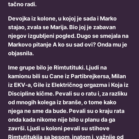
tačno radi.
Devojka iz kolone, u kojoj je sada i Marko
stajao, zvala se Marija. Bio joj je zabavan
njegov izgubljeni pogled. Dugo se smejala na
Markovo pitanje A ko su sad ovi? Onda mu je
objasnila.
Ime grupe bilo je Rimtutituki. Ljudi na
kamionu bili su Cane iz Partibrejkersa, Milan
iz EKV-a, Gile iz Električnog orgazma i Koja iz
Discipline kičme. Pevali su o ratu i, za razliku
od mnogih kolega iz branše, o tome kako
njega ne sme da bude. Pevali su o kraju rata
onda kada nikome nije bilo u planu da ga
završi. Ljudi u koloni pevali su stihove
Rimtutitukija sa besom, inatom i, važnije od