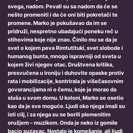
svega, nadom. Pevali su sa nadom da će se
nešto promeniti i da će oni biti pokretači te
promene. Marko je pokušavao da im se
pridruži, nespretno ubadajući poneku reč u
stihovima koje nije znao. Činilo mu se da je
svet o kojem peva Rimtutituki, svet slobode i
humanog bunta, mnogo ispravniji od sveta u
kojem živi njegov otac. Društvena kritika,
presvučena u ironiju i duhovite opaske protiv
rata i mobilizacije, kontrirala je višečasovnim
govorancijama ni o čemu, koje je morao da
sluša u svom domu. U koloni, Marko se osetio
kao da je sve moguće. Ljudi oko njega imali su
isti cilj, i za njega su se borili plemenitim
oružjem – muzikom. Onda je neko iz gomile
bacio suzavac. Nastalo je komešanje, ali ljudi