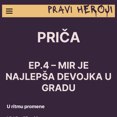
Skip
to
content
PRIČA
EP.4 – MIR JE
NAJLEPŠA DEVOJKA U
GRADU
U ritmu promene