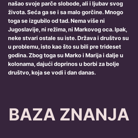
našao svoje parče slobode, ali i ljubav svog
života. Seća ga se i sa malo gorčine. Mnogo
toga se izgubilo od tad. Nema više ni
Jugoslavije, ni režima, ni Markovog oca. Ipak,
neke stvari ostale su iste. Država i društvo su
u problemu, isto kao što su bili pre trideset
godina. Zbog toga su Marko i Marija i dalje u
kolonama, dajući doprinos u borbi za bolje
društvo, koja se vodi i dan danas.
BAZA ZNANJA