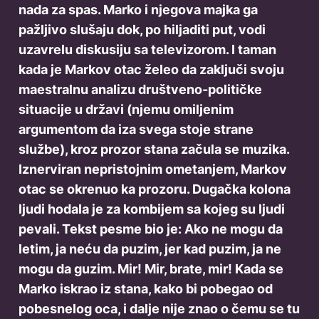
nada za spas. Marko i njegova majka ga
pažljivo slušaju dok, po hiljaditi put, vodi
uzavrelu diskusiju sa televizorom. I taman
kada je Markov otac želeo da zaključi svoju
maestralnu analizu društveno-političke
situacije u državi (njemu omiljenim
argumentom da iza svega stoje strane
službe), kroz prozor stana začula se muzika.
Iznerviran nepristojnim ometanjem, Markov
otac se okrenuo ka prozoru. Dugačka kolona
ljudi hodala je za kombijem sa kojeg su ljudi
pevali. Tekst pesme bio je: Ako ne mogu da
letim, ja neću da puzim, jer kad puzim, ja ne
mogu da guzim. Mir! Mir, brate, mir! Kada se
Marko iskrao iz stana, kako bi pobegao od
pobesnelog oca, i dalje nije znao o čemu se tu