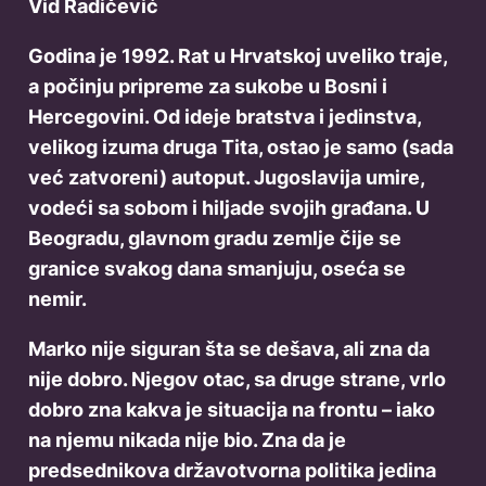
Vid Radičević
Godina je 1992. Rat u Hrvatskoj uveliko traje,
a počinju pripreme za sukobe u Bosni i
Hercegovini. Od ideje bratstva i jedinstva,
velikog izuma druga Tita, ostao je samo (sada
već zatvoreni) autoput. Jugoslavija umire,
vodeći sa sobom i hiljade svojih građana. U
Beogradu, glavnom gradu zemlje čije se
granice svakog dana smanjuju, oseća se
nemir.
Marko nije siguran šta se dešava, ali zna da
nije dobro. Njegov otac, sa druge strane, vrlo
dobro zna kakva je situacija na frontu – iako
na njemu nikada nije bio. Zna da je
predsednikova državotvorna politika jedina