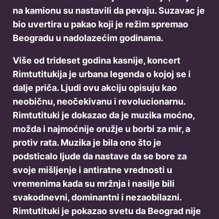
na kamionu su nastavili da pevaju. Suzavac je
bio uvertira u pakao koji je režim spremao
Beogradu u nadolazećim godinama.
Više od trideset godina kasnije, koncert
Rimtutitukija je urbana legenda o kojoj se i
dalje priča. Ljudi ovu akciju opisuju kao
neobičnu, neočekivanu i revolucionarnu.
Rimtutituki je dokazao da je muzika moćno,
možda i najmoćnije oružje u borbi za mir, a
protiv rata. Muzika je bila ono što je
podsticalo ljude da nastave da se bore za
svoje mišljenje i antiratne vrednosti u
vremenima kada su mržnja i nasilje bili
svakodnevni, dominantni i nezaobilazni.
Rimtutituki je pokazao svetu da Beograd nije