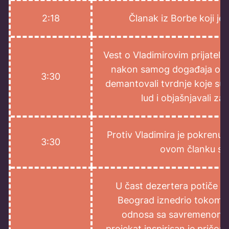
2:18
Članak iz Borbe koji j
Vest o Vladimirovim prijateljim
nakon samog događaja otišli
3:30
demantovali tvrdnje koje su se
lud i objašnjavali za
Protiv Vladimira je pokrenut
3:30
ovom članku se 
U čast dezertera potiče iz 
Beograd iznedrio tokom de
odnosa sa savremenom u
projekat inspirisan je pričom