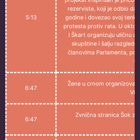
rezerviste, koji je odbio da
5:13
godine i dovezao svoj tenk
protesta protiv rata. U okto
i Škart organizuju uličnu 
skupštine i šalju razgled
članovima Parlamenta, posta
bi
Žene u crnom organizovale su
6:47
Vla
Zvnična stranica Šok zad
6:47