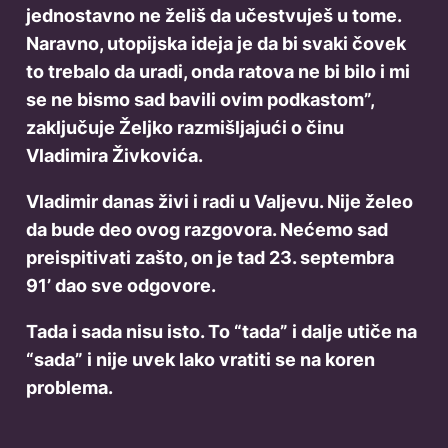
jednostavno ne želiš da učestvuješ u tome.
Naravno, utopijska ideja je da bi svaki čovek
to trebalo da uradi, onda ratova ne bi bilo i mi
se ne bismo sad bavili ovim podkastom”,
zaključuje Željko razmišljajući o činu
Vladimira Živkovića.
Vladimir danas živi i radi u Valjevu. Nije želeo
da bude deo ovog razgovora. Nećemo sad
preispitivati zašto, on je tad 23. septembra
91’ dao sve odgovore.
Tada i sada nisu isto. To “tada” i dalje utiče na
“sada” i nije uvek lako vratiti se na koren
problema.