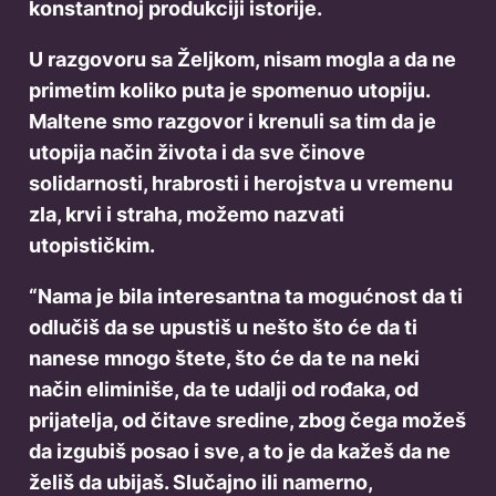
konstantnoj produkciji istorije.
U razgovoru sa Željkom, nisam mogla a da ne
primetim koliko puta je spomenuo utopiju.
Maltene smo razgovor i krenuli sa tim da je
utopija način života i da sve činove
solidarnosti, hrabrosti i herojstva u vremenu
zla, krvi i straha, možemo nazvati
utopističkim.
“Nama je bila interesantna ta mogućnost da ti
odlučiš da se upustiš u nešto što će da ti
nanese mnogo štete, što će da te na neki
način eliminiše, da te udalji od rođaka, od
prijatelja, od čitave sredine, zbog čega možeš
da izgubiš posao i sve, a to je da kažeš da ne
želiš da ubijaš. Slučajno ili namerno,