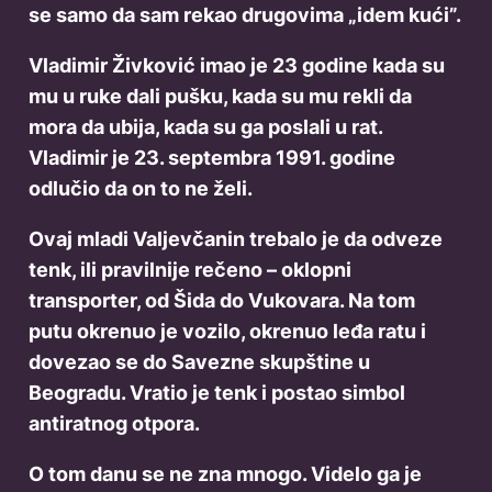
se samo da sam rekao drugovima „idem kući”.
Vladimir Živković imao je 23 godine kada su
mu u ruke dali pušku, kada su mu rekli da
mora da ubija, kada su ga poslali u rat.
Vladimir je 23. septembra 1991. godine
odlučio da on to ne želi.
Ovaj mladi Valjevčanin trebalo je da odveze
tenk, ili pravilnije rečeno – oklopni
transporter, od Šida do Vukovara. Na tom
putu okrenuo je vozilo, okrenuo leđa ratu i
dovezao se do Savezne skupštine u
Beogradu. Vratio je tenk i postao simbol
antiratnog otpora.
O tom danu se ne zna mnogo. Videlo ga je