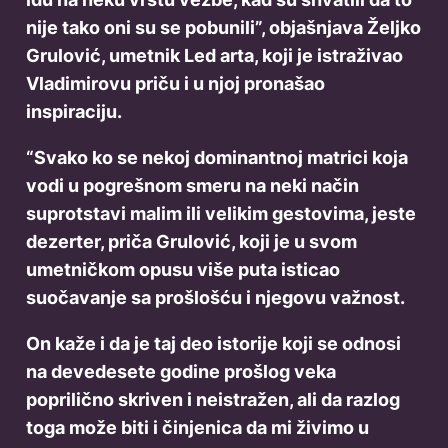
nije tako oni su se pobunili”, objašnjava Željko
Grulović, umetnik Led arta, koji je istraživao
Vladimirovu priču i u njoj pronašao
inspiraciju.
“Svako ko se nekoj dominantnoj matrici koja
vodi u pogrešnom smeru na neki način
suprotstavi malim ili velikim gestovima, jeste
dezerter, priča Grulović, koji je u svom
umetničkom opusu više puta isticao
suočavanje sa prošlošću i njegovu važnost.
On kaže i da je taj deo istorije koji se odnosi
na devedesete godine prošlog veka
poprilično skriven i neistražen, ali da razlog
toga može biti i činjenica da mi živimo u