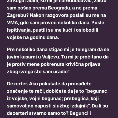
za koga radim, ko mi je naredbodavac, zašto
sam pošao prema Beogradu, a ne prema
Zagrebu? Nakon razgovora poslali su me na
VMA, gde sam proveo nekoliko dana. Posle
ispitivanja, pustili su me kući i oslobodili
vojske na godinu dana.
Pre nekoliko dana stigao mi je telegram da se
javim kasarni u Valjevu. Tu mi je pročitano da
je protiv mene pokrenuta krivična prijava
zbog svega što sam uradio”.
Dezerter. Ako pokušate da pronađete
značenje te reči, dobićete da je to “begunac
iz vojske, vojni begunac; prebeglica, koji
samovoljno napusti službu; izdajnik”. Da li su
dezerteri stvarno samo to? Begunci i