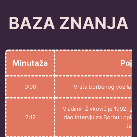
BAZA ZNANJA
Minutaža
Poj
0:00
Vrsta borbenog vozila ko
Vladimir Živković je 1992. 
2:12
dao intervju za Borbu i opis
tenk