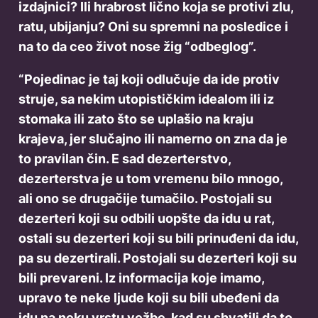
izdajnici? Ili hrabrost lično koja se protivi zlu,
ratu, ubijanju? Oni su spremni na posledice i
na to da ceo život nose žig “odbeglog”.
“Pojedinac je taj koji odlučuje da ide protiv
struje, sa nekim utopističkim idealom ili iz
stomaka ili zato što se uplašio na kraju
krajeva, jer slučajno ili namerno on zna da je
to pravilan čin. E sad dezerterstvo,
dezerterstva je u tom vremenu bilo mnogo,
ali ono se drugačije tumačilo. Postojali su
dezerteri koji su odbili uopšte da idu u rat,
ostali su dezerteri koji su bili prinuđeni da idu,
pa su dezertirali. Postojali su dezerteri koji su
bili prevareni. Iz informacija koje imamo,
upravo te neke ljude koji su bili ubeđeni da
idu na neku vrstu vežbe, kad su shvatili da to