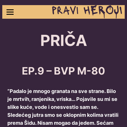
Skip
to
content
PRIČA
EP.9 – BVP M-80
“Padalo je mnogo granata na sve strane. Bilo
je mrtvih, ranjenika, vriska… Pojavile su mi se
slike kuće, vode i onesvestio sam se.
Sledećeg jutra smo se oklopnim kolima vratili
prema Šidu. Nisam mogao da jedem. Sećam