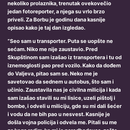
nekoliko prolaznika, trenutak ovekovečio
jedan fotoreporter, a njega su vrlo brzo
priveli. Za Borbu je godinu dana kasnije
opisao kako je taj dan izgledao.
“Seo sam u transporter. Puta se uopšte ne
sećam. Niko me nije zaustavio. Pred
Skupštinom sam izašao iz transportera i tu od
iznemoglosti pao pred vozilo. Kako da dođem
do Valjeva, pitao sam se. Neko me je
savetovao da sednem u autobus, što sam i
učinio. Zaustavila nas je civilna milicija i kada
sam izašao stavili su mi lisice, uzeli pištolj i
bombe, i odveli u miliciju, gde su mi dali šećer
i vodu da ne bih pao u nesvest. Kasnije je
došla vojna policija i odvela me. Pitali su me